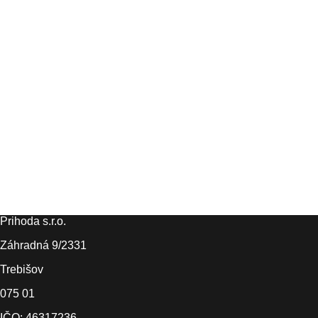
Prihoda s.r.o.
Záhradná 9/2331
Trebišov
075 01
IČO: 46317236